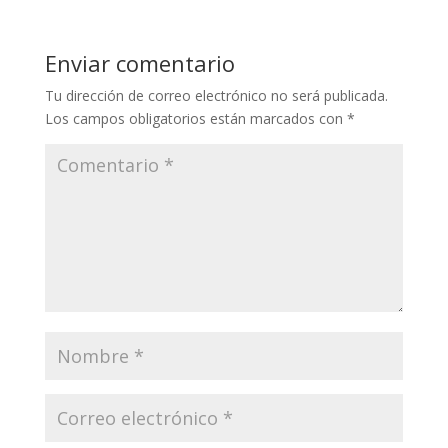
s
b
er
e
l
A
o
dI
Enviar comentario
p
o
n
Tu dirección de correo electrónico no será publicada.
p
k
Los campos obligatorios están marcados con
*