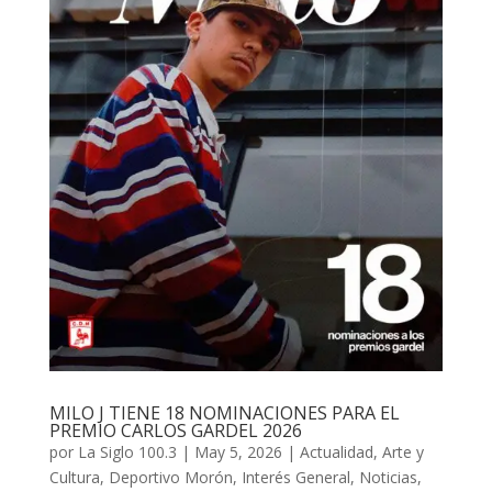
MILO J TIENE 18 NOMINACIONES PARA EL
PREMIO CARLOS GARDEL 2026
por
La Siglo 100.3
|
May 5, 2026
|
Actualidad
,
Arte y
Cultura
,
Deportivo Morón
,
Interés General
,
Noticias
,