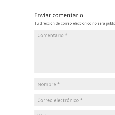
s
b
er
e
l
A
o
dI
Enviar comentario
p
o
n
Tu dirección de correo electrónico no será publi
p
k