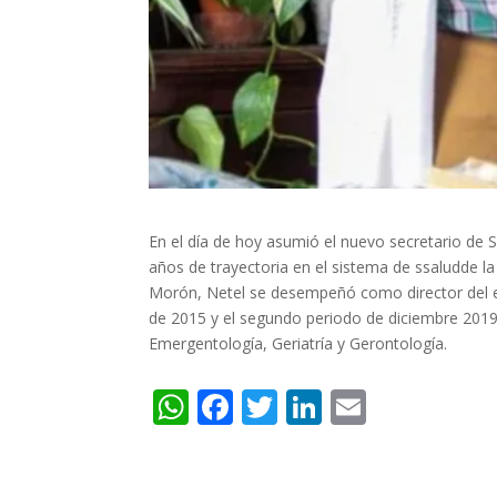
En el día de hoy asumió el nuevo secretario de 
años de trayectoria en el sistema de ssaludde l
Morón, Netel se desempeñó como director del es
de 2015 y el segundo periodo de diciembre 2019 
Emergentología, Geriatría y Gerontología.
W
F
T
Li
E
h
ac
w
n
m
at
e
itt
k
ai