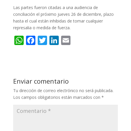
Las partes fueron citadas a una audiencia de
conciliación el próximo jueves 26 de diciembre, plazo
hasta el cual están inhibidas de tomar cualquier
represalia o medida de fuerza.
W
F
T
Li
E
h
ac
w
n
m
at
e
itt
k
ai
s
b
er
e
l
A
o
dI
Enviar comentario
p
o
n
Tu dirección de correo electrónico no será publicada.
p
k
Los campos obligatorios están marcados con
*