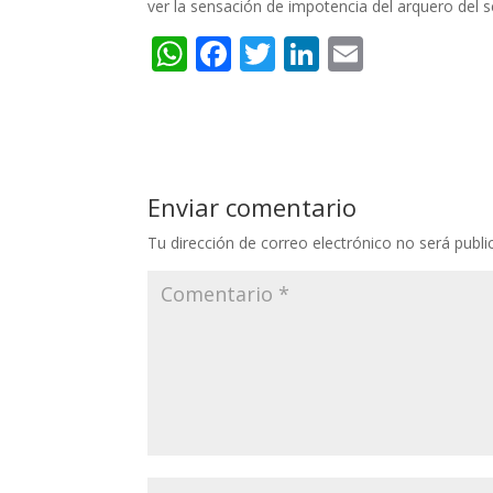
ver la sensación de impotencia del arquero del se
W
F
T
Li
E
h
ac
w
n
m
at
e
itt
k
ai
s
b
er
e
l
A
o
dI
Enviar comentario
p
o
n
Tu dirección de correo electrónico no será publi
p
k