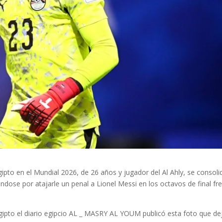
gipto en el Mundial 2026
, de 26 años y jugador del
Al Ahly
, se consoli
ándose por atajarle un penal a Lionel Messi en los octavos de final fr
gipto el diario egipcio AL _ MASRY AL YOUM publicó esta foto que de