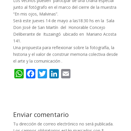
Los vecinos pueden participar de una charla especial
junto al fotógrafo en el marco del cierre de la muestra
“En mis ojos, Malvinas”.
Será este jueves 14 de mayo a las18:30 hs en la Sala
Don José de San Martín del Honorable Concejo
Deliberante de Ituzaingó ubicado en Mariano Acosta
141.
Una propuesta para reflexionar sobre la fotografía, la
historia y el valor de construir memoria colectiva desde
el arte y la comunicación .
W
F
T
Li
E
h
ac
w
n
m
at
e
itt
k
ai
s
b
er
e
l
A
o
dI
Enviar comentario
p
o
n
Tu dirección de correo electrónico no será publicada.
p
k
Los campos obligatorios están marcados con
*