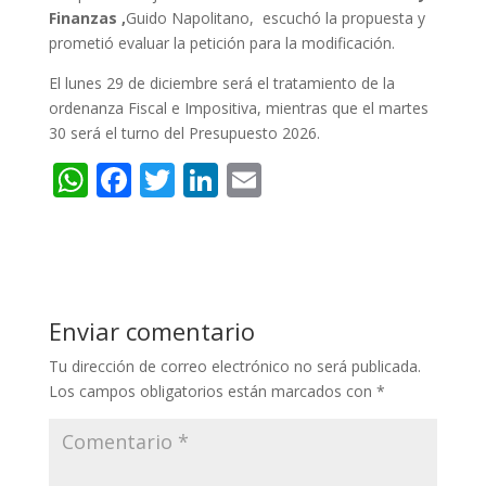
Finanzas ,
Guido Napolitano, escuchó la propuesta y
prometió evaluar la petición para la modificación.
El lunes 29 de diciembre será el tratamiento de la
ordenanza Fiscal e Impositiva, mientras que el martes
30 será el turno del Presupuesto 2026.
W
F
T
Li
E
h
ac
w
n
m
at
e
itt
k
ai
s
b
er
e
l
A
o
dI
Enviar comentario
p
o
n
Tu dirección de correo electrónico no será publicada.
p
k
Los campos obligatorios están marcados con
*