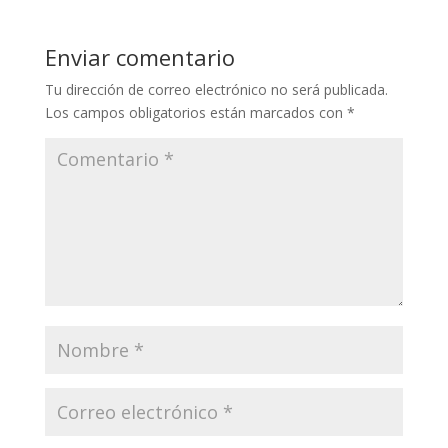
s
b
er
e
l
A
o
dI
Enviar comentario
p
o
n
Tu dirección de correo electrónico no será publicada.
p
k
Los campos obligatorios están marcados con
*