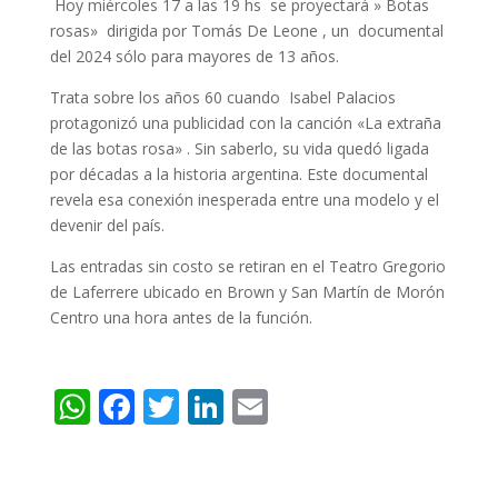
Hoy miércoles 17 a las 19 hs se proyectará » Botas
rosas» dirigida por Tomás De Leone , un documental
del 2024 sólo para mayores de 13 años.
Trata sobre los años 60 cuando Isabel Palacios
protagonizó una publicidad con la canción «La extraña
de las botas rosa» . Sin saberlo, su vida quedó ligada
por décadas a la historia argentina. Este documental
revela esa conexión inesperada entre una modelo y el
devenir del país.
Las entradas sin costo se retiran en el Teatro Gregorio
de Laferrere ubicado en Brown y San Martín de Morón
Centro una hora antes de la función.
W
F
T
Li
E
h
ac
w
n
m
at
e
itt
k
ai