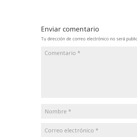
at
e
itt
k
ai
s
b
er
e
l
A
o
dI
Enviar comentario
p
o
n
Tu dirección de correo electrónico no será publi
p
k