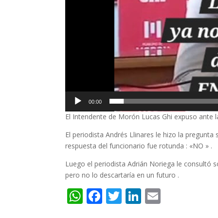
00:00
El Intendente de Morón Lucas Ghi expuso ante l
El periodista Andrés Llinares le hizo la pregunta 
respuesta del funcionario fue rotunda : «NO » .
Luego el periodista Adrián Noriega le consultó so
pero no lo descartaría en un futuro .
W
F
T
Li
E
h
ac
w
n
m