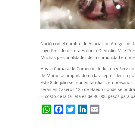
Nació con el nombre de Asociación Amigos de la
cuyo Presidente era Antonio Diemidio, Vice Pres
Muchas personalidades de la comunidad empresa
Hoy la Cámara de Comercio, Industria y Servici
de Morón acompañado en la vicepresidencia por 
Este 8 de julio se reúnen familias , empresarios,
serán en Caseros 125 de Haedo donde se podrá c
El costo de la tarjeta es de 40.000 pesos para p
W
F
T
Li
E
h
ac
w
n
m
at
e
itt
k
ai