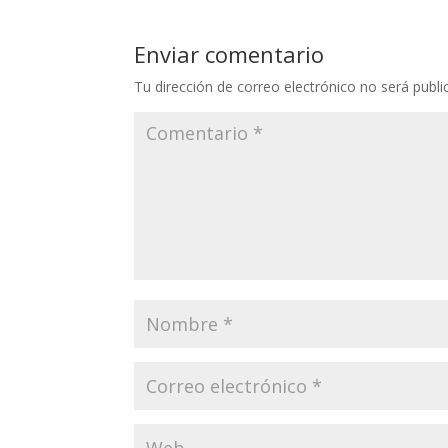
s
b
er
e
l
A
o
dI
Enviar comentario
p
o
n
Tu dirección de correo electrónico no será publi
p
k