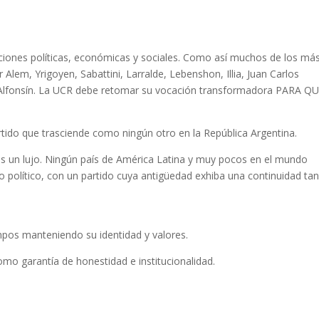
ciones políticas, económicas y sociales. Como así muchos de los má
Alem, Yrigoyen, Sabattini, Larralde, Lebenshon, Illia, Juan Carlos
l Alfonsín. La UCR debe retomar su vocación transformadora PARA Q
ido que trasciende como ningún otro en la República Argentina.
es un lujo. Ningún país de América Latina y muy pocos en el mundo
o político, con un partido cuya antigüedad exhiba una continuidad ta
mpos manteniendo su identidad y valores.
omo garantía de honestidad e institucionalidad.