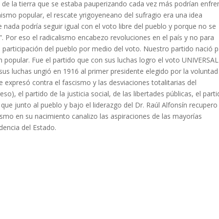
es de la tierra que se estaba pauperizando cada vez más podrían enfre
nismo popular, el rescate yrigoyeneano del sufragio era una idea
nada podría seguir igual con el voto libre del pueblo y porque no se
o”. Por eso el radicalismo encabezo revoluciones en el país y no para
a participación del pueblo por medio del voto. Nuestro partido nació 
ión popular. Fue el partido que con sus luchas logro el voto UNIVERSAL
luchas ungió en 1916 al primer presidente elegido por la voluntad
se expresó contra el fascismo y las desviaciones totalitarias del
, el partido de la justicia social, de las libertades públicas, el part
 que junto al pueblo y bajo el liderazgo del Dr. Raúl Alfonsín recupero
lismo en su nacimiento canalizo las aspiraciones de las mayorías
dencia del Estado.