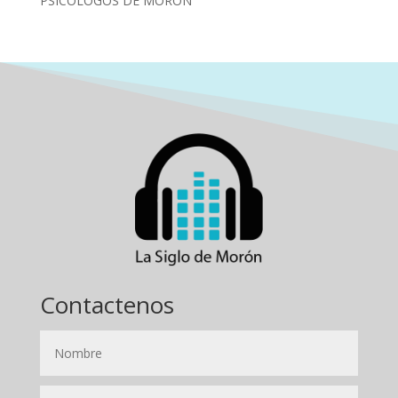
PSICOLOGOS DE MORON
Contactenos