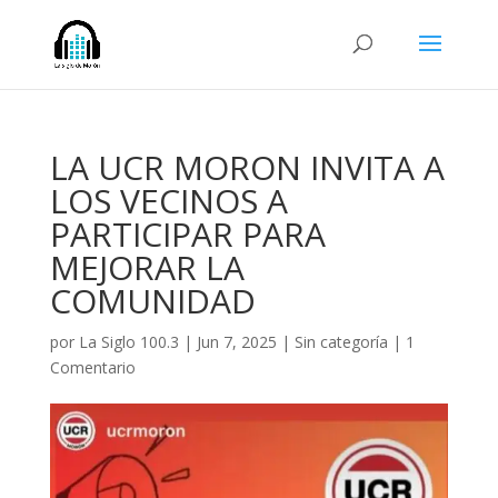
LA UCR MORON INVITA A
LOS VECINOS A
PARTICIPAR PARA
MEJORAR LA
COMUNIDAD
por
La Siglo 100.3
|
Jun 7, 2025
|
Sin categoría
|
1
Comentario