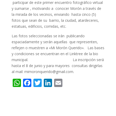
participar de este primer encuentro fotográfico virtual
y sumarse , motivando a conocer Morón a través de
la mirada de los vecinos, enviando hasta cinco (5)
fotos que sean de su barrio, la ciudad, atardeceres,
estatuas, edificios, comidas, etc.
Las fotos seleccionadas se irán publicando
espaciadamente y serán aquellas que representen,
reflejen o muestren a «Mi Morón Querido». Las bases
y condiciones se encuentran en el Linktree de la bio
municipal. La inscripción será
hasta el 8 de junio y para mayores consultas dirigirlas
al mail: mimoronquerido@gmail.com.
W
F
T
Li
E
h
ac
w
n
m
at
e
itt
k
ai
s
b
er
e
l
A
o
dI