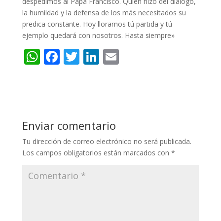
despedimos al Papa Francisco. Quien hizo del diálogo,
la humildad y la defensa de los más necesitados su
predica constante. Hoy lloramos tú partida y tú
ejemplo quedará con nosotros. Hasta siempre»
W
F
T
Li
E
h
ac
w
n
m
at
e
itt
k
ai
s
b
er
e
l
A
o
dI
Enviar comentario
p
o
n
Tu dirección de correo electrónico no será publicada.
p
k
Los campos obligatorios están marcados con
*