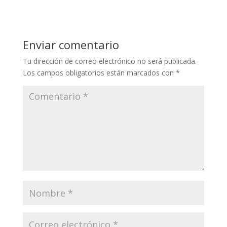
at
e
itt
k
ai
s
b
er
e
l
A
o
dI
Enviar comentario
p
o
n
Tu dirección de correo electrónico no será publicada.
p
k
Los campos obligatorios están marcados con
*