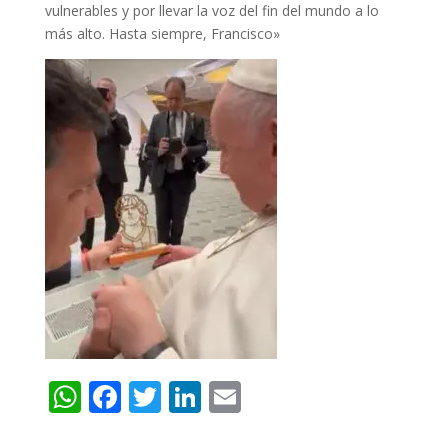
vulnerables y por llevar la voz del fin del mundo a lo
más alto. Hasta siempre, Francisco»
W
F
T
Li
E
h
ac
w
n
m