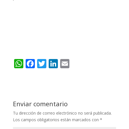
W
F
T
Li
E
h
ac
w
n
m
at
e
itt
k
ai
s
b
er
e
l
A
o
dI
Enviar comentario
p
o
n
Tu dirección de correo electrónico no será publicada.
p
k
Los campos obligatorios están marcados con
*