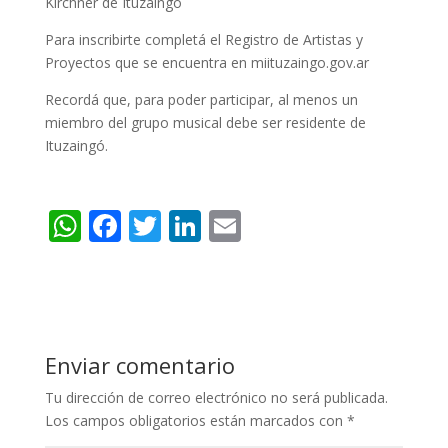
Kirchner de Ituzaingó
Para inscribirte completá el Registro de Artistas y
Proyectos que se encuentra en miituzaingo.gov.ar
Recordá que, para poder participar, al menos un
miembro del grupo musical debe ser residente de
Ituzaingó.
W
F
T
Li
E
h
ac
w
n
m
at
e
itt
k
ai
s
b
er
e
l
A
o
dI
Enviar comentario
p
o
n
Tu dirección de correo electrónico no será publicada.
p
k
Los campos obligatorios están marcados con
*