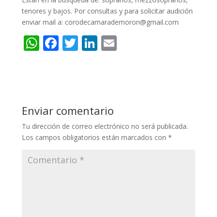
tenores y bajos. Por consultas y para solicitar audición
enviar mail a: corodecamarademoron@gmail.com
W
F
T
Li
E
h
ac
w
n
m
at
e
itt
k
ai
s
b
er
e
l
A
o
dI
Enviar comentario
p
o
n
Tu dirección de correo electrónico no será publicada.
p
k
Los campos obligatorios están marcados con
*