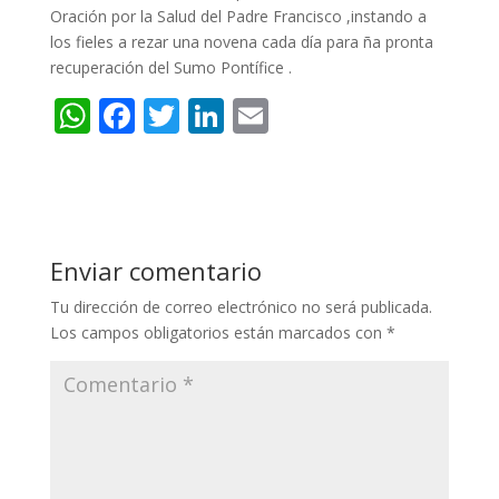
Oración por la Salud del Padre Francisco ,instando a
los fieles a rezar una novena cada día para ña pronta
recuperación del Sumo Pontífice .
W
F
T
Li
E
h
ac
w
n
m
at
e
itt
k
ai
s
b
er
e
l
A
o
dI
Enviar comentario
p
o
n
Tu dirección de correo electrónico no será publicada.
p
k
Los campos obligatorios están marcados con
*