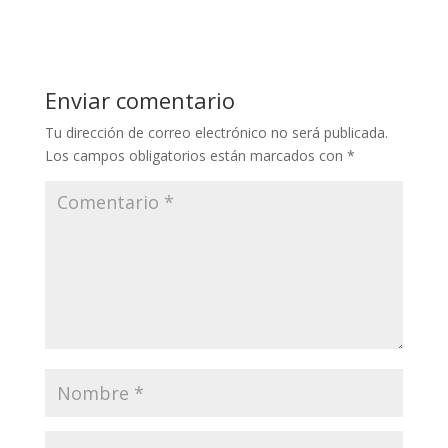
at
e
itt
k
ai
s
b
er
e
l
A
o
dI
Enviar comentario
p
o
n
Tu dirección de correo electrónico no será publicada.
p
k
Los campos obligatorios están marcados con
*