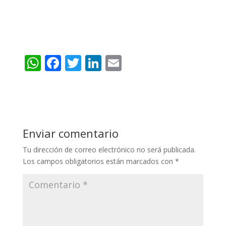
W
F
T
Li
E
h
ac
w
n
m
at
e
itt
k
ai
s
b
er
e
l
A
o
dI
Enviar comentario
p
o
n
Tu dirección de correo electrónico no será publicada.
p
k
Los campos obligatorios están marcados con
*