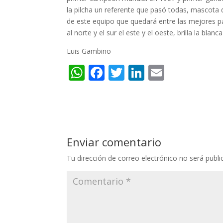
la pilcha un referente que pasó todas, mascota 
de este equipo que quedará entre las mejores pá
al norte y el sur el este y el oeste, brilla la blanca
Luis Gambino
W
F
T
Li
E
h
ac
w
n
m
at
e
itt
k
ai
s
b
er
e
l
A
o
dI
Enviar comentario
p
o
n
Tu dirección de correo electrónico no será publi
p
k