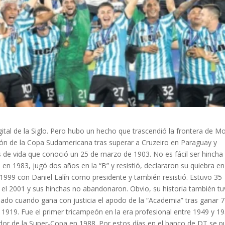
igital de la Siglo. Pero hubo un hecho que trascendió la frontera de M
ón de la Copa Sudamericana tras superar a Cruzeiro en Paraguay y
e vida que conoció un 25 de marzo de 1903. No es fácil ser hincha
n 1983, jugó dos años en la “B” y resistió, declararon su quiebra en
e 1999 con Daniel Lalín como presidente y también resistió. Estuvo 35
y el 2001 y sus hinchas no abandonaron. Obvio, su historia también t
sado cuando gana con justicia el apodo de la “Academia” tras ganar 7
 1919. Fue el primer tricampeón en la era profesional entre 1949 y 19
or de la Super-Copa en 1988. Por estos días en el banco de DT se p