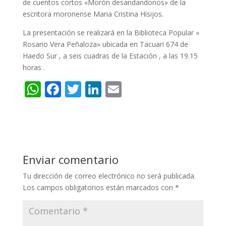
de cuentos cortos «Morón desandandonos» de la
escritora moronense Maria Cristina Hisijos.
La presentación se realizará en la Biblioteca Popular »
Rosario Vera Peñaloza» ubicada en Tacuari 674 de
Haedo Sur , a seis cuadras de la Estación , a las 19.15
horas .
W
F
T
Li
E
h
ac
w
n
m
at
e
itt
k
ai
s
b
er
e
l
A
o
dI
Enviar comentario
p
o
n
Tu dirección de correo electrónico no será publicada.
p
k
Los campos obligatorios están marcados con
*